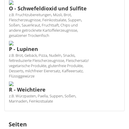
O - Schwefeldioxid und Sulfite
z.B. Fruchtzubereitungen, Müsli, Brot,
Fleischerzeugnisse, Feinkostsalate, Suppen,
Soßen, Sauerkraut, Fruchtsaft, Chips und
andere getrocknete Kartoffelerzeugnisse,
gesalzener Trockenfisch
P - Lupinen
z.B. Brot, Gebäck, Pizza, Nudeln, Snacks,
fettreduzierte Fleischerzeugnisse, Fleischersatz/
vegetarische Produkte, glutenfreie Produkte,
Desserts, milchfreier Eierersatz, Kaffeeersatz,
Flüssiggewürze
R - Weichtiere
z.B. Würzpasten, Paella, Suppen, Soßen,
Marinaden, Feinkostsalate
Seiten