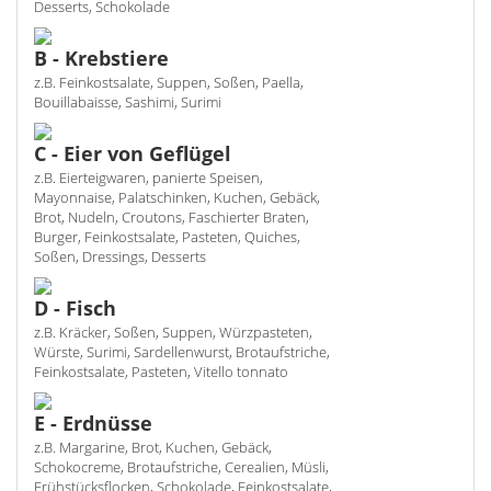
Desserts, Schokolade
B - Krebstiere
z.B. Feinkostsalate, Suppen, Soßen, Paella,
Bouillabaisse, Sashimi, Surimi
C - Eier von Geflügel
z.B. Eierteigwaren, panierte Speisen,
Mayonnaise, Palatschinken, Kuchen, Gebäck,
Brot, Nudeln, Croutons, Faschierter Braten,
Burger, Feinkostsalate, Pasteten, Quiches,
Soßen, Dressings, Desserts
D - Fisch
z.B. Kräcker, Soßen, Suppen, Würzpasteten,
Würste, Surimi, Sardellenwurst, Brotaufstriche,
Feinkostsalate, Pasteten, Vitello tonnato
E - Erdnüsse
z.B. Margarine, Brot, Kuchen, Gebäck,
Schokocreme, Brotaufstriche, Cerealien, Müsli,
Frühstücksflocken, Schokolade, Feinkostsalate,