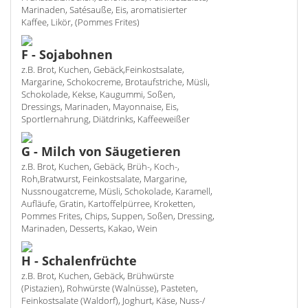
Marinaden, Satésauße, Eis, aromatisierter
Kaffee, Likör, (Pommes Frites)
F - Sojabohnen
z.B. Brot, Kuchen, Gebäck,Feinkostsalate,
Margarine, Schokocreme, Brotaufstriche, Müsli,
Schokolade, Kekse, Kaugummi, Soßen,
Dressings, Marinaden, Mayonnaise, Eis,
Sportlernahrung, Diätdrinks, Kaffeeweißer
G - Milch von Säugetieren
z.B. Brot, Kuchen, Gebäck, Brüh-, Koch-,
Roh,Bratwurst, Feinkostsalate, Margarine,
Nussnougatcreme, Müsli, Schokolade, Karamell,
Aufläufe, Gratin, Kartoffelpürree, Kroketten,
Pommes Frites, Chips, Suppen, Soßen, Dressing,
Marinaden, Desserts, Kakao, Wein
H - Schalenfrüchte
z.B. Brot, Kuchen, Gebäck, Brühwürste
(Pistazien), Rohwürste (Walnüsse), Pasteten,
Feinkostsalate (Waldorf), Joghurt, Käse, Nuss-/