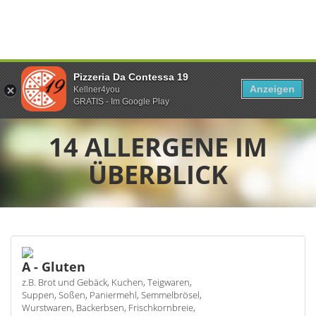
Pizzeria Da Contessa 19
Anzeigen
Kellner4you
GRATIS - Im Google Play
14 ALLERGENE IM
ÜBERBLICK
A - Gluten
z.B. Brot und Gebäck, Kuchen, Teigwaren,
Suppen, Soßen, Paniermehl, Semmelbrösel,
Wurstwaren, Backerbsen, Frischkornbreie,