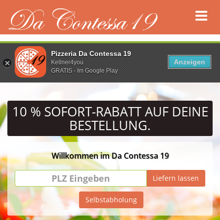
Pizzeria Da Contessa 19
Anzeigen
Kellner4you
GRATIS - Im Google Play
10 % SOFORT-RABATT
AUF DEINE
BESTELLUNG.
Willkommen im Da Contessa 19
PLZ
Liefern lassen
Eingeben
Selbstabholung